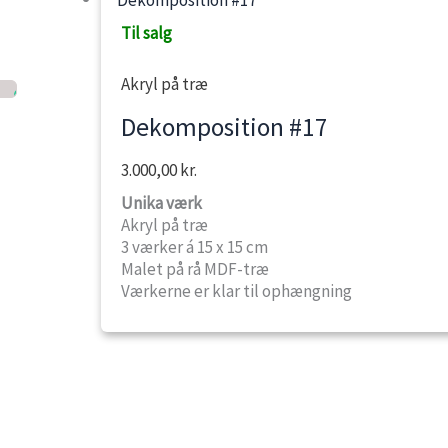
Til salg
Akryl på træ
Dekomposition #17
3.000,00
kr.
Unika værk
Akryl på træ
3 værker á 15 x 15 cm
Malet på rå MDF-træ
Værkerne er klar til ophængning