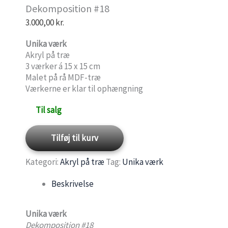
Dekomposition #18
3.000,00
kr.
Unika værk
Akryl på træ
3 værker á 15 x 15 cm
Malet på rå MDF-træ
Værkerne er klar til ophængning
Til salg
Dekomposition
Tilføj til kurv
#18
Kategori:
Akryl på træ
Tag:
Unika værk
antal
Beskrivelse
Unika værk
Dekomposition #18