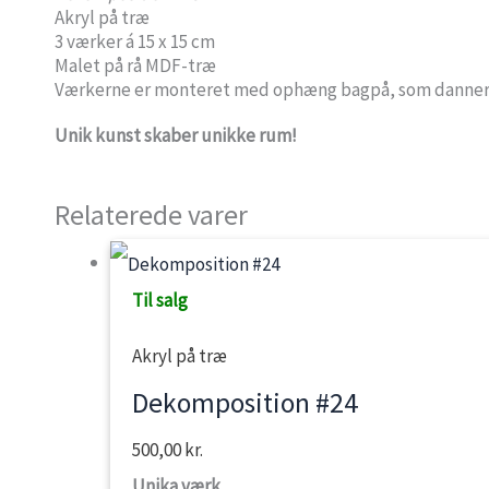
Akryl på træ
3 værker á 15 x 15 cm
Malet på rå MDF-træ
Værkerne er monteret med ophæng bagpå, som danner fi
Unik kunst skaber unikke
rum!
Relaterede varer
Til salg
Akryl på træ
Dekomposition #24
500,00
kr.
Unika værk