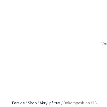
Gå
til
indholdet
Væ
Forside
/
Shop
/
Akryl på træ
/ Dekomposition #18