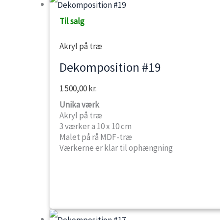
Til salg
Akryl på træ
Dekomposition #19
1.500,00
kr.
Unika værk
Akryl på træ
3 værker a 10 x 10 cm
Malet på rå MDF-træ
Værkerne er klar til ophængning