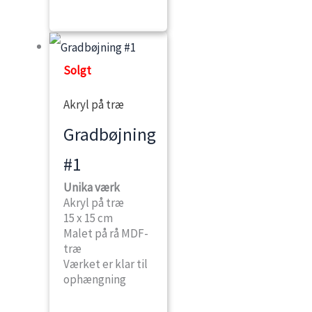
Solgt
Akryl på træ
Gradbøjning
#1
Unika værk
Akryl på træ
15 x 15 cm
Malet på rå MDF-
træ
Værket er klar til
ophængning