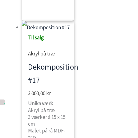
Til salg
Akryl på træ
Dekomposition
#17
3.000,00
kr.
Unika værk
Akryl på træ
3 værker á 15 x 15
cm
Malet på rå MDF-
træ