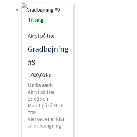
Til salg
Akryl på træ
Gradbøjning
#9
1.000,00
kr.
Unika værk
Akryl på træ
15 x 15 cm
Malet på rå MDF-
træ
Værket er er klar
til ophængning