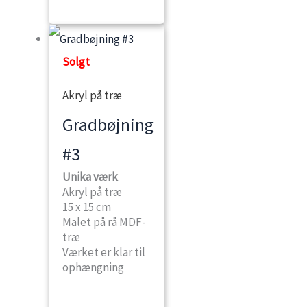
Solgt
Akryl på træ
Gradbøjning
#3
Unika værk
Akryl på træ
15 x 15 cm
Malet på rå MDF-
træ
Værket er klar til
ophængning