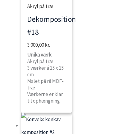
Akryl på træ
Dekomposition
#18
3.000,00
kr.
Unika værk
Akryl på træ
3 værker á 15 x 15
cm
Malet på rå MDF-
træ
Værkerne er klar
til ophængning