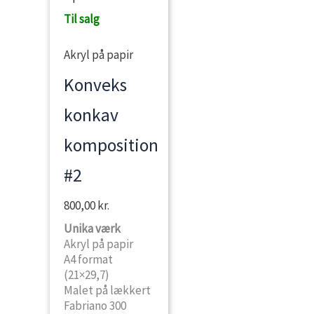
Til salg
Akryl på papir
Konveks
konkav
komposition
#2
800,00
kr.
Unika værk
Akryl på papir
A4 format
(21×29,7)
Malet på lækkert
Fabriano 300