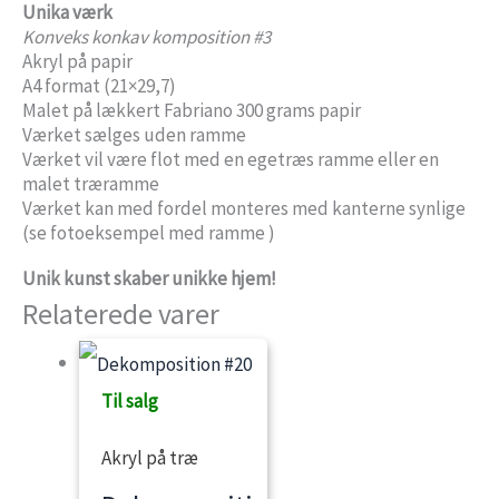
Unika værk
antal
Konveks konkav komposition #3
Akryl på papir
A4 format (21×29,7)
Malet på lækkert Fabriano 300 grams papir
Værket sælges uden ramme
Værket vil være flot med en egetræs ramme eller en
malet træramme
Værket kan med fordel monteres med kanterne synlige
(se fotoeksempel med ramme )
Unik kunst skaber unikke hjem!
Relaterede varer
Til salg
Akryl på træ