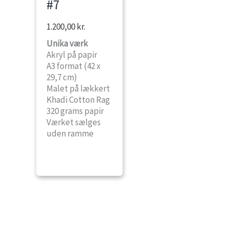
#7
1.200,00
kr.
Unika værk
Akryl på papir
A3 format (42 x
29,7 cm)
Malet på lækkert
Khadi Cotton Rag
320 grams papir
Værket sælges
uden ramme