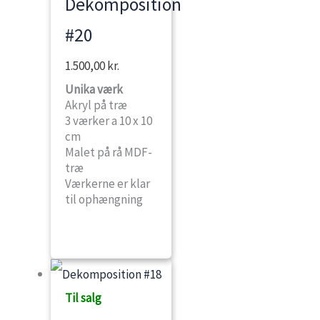
Dekomposition
#20
1.500,00
kr.
Unika værk
Akryl på træ
3 værker a 10 x 10
cm
Malet på rå MDF-
træ
Værkerne er klar
til ophængning
Til salg