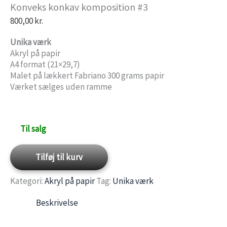
Konveks konkav komposition #3
800,00
kr.
Unika værk
Akryl på papir
A4 format (21×29,7)
Malet på lækkert Fabriano 300 grams papir
Værket sælges uden ramme
Til salg
Konveks
Tilføj til kurv
konkav
Kategori:
Akryl på papir
Tag:
Unika værk
komposition
Beskrivelse
#3