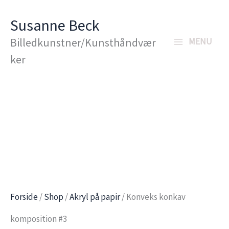
Gå
Susanne Beck
til
Billedkunstner/Kunsthåndvær
MENU
indholdet
ker
Forside
/
Shop
/
Akryl på papir
/ Konveks konkav
komposition #3