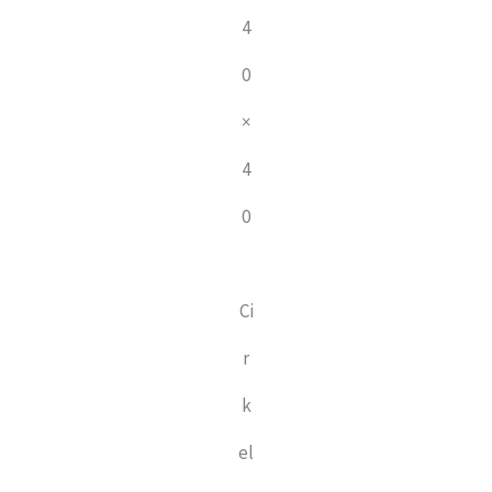
4
0
×
4
0
Ci
r
k
el