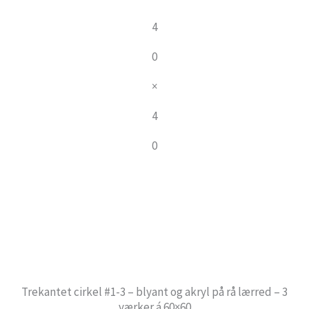
4
0
×
4
0
Trekantet cirkel #1-3 – blyant og akryl på rå lærred – 3
værker á 60×60