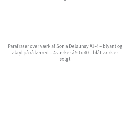
Parafraser over værk af Sonia Delaunay #1-4 – blyant og
akryl på rå lærred – 4 værker á 50 x 40 – blåt værk er
solgt