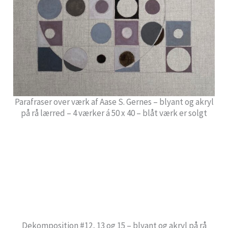
Parafraser over værk af Aase S. Gernes – blyant og akryl
på rå lærred – 4 værker á 50 x 40 – blåt værk er solgt
Dekomposition #12, 13 og 15 – blyant og akryl på rå