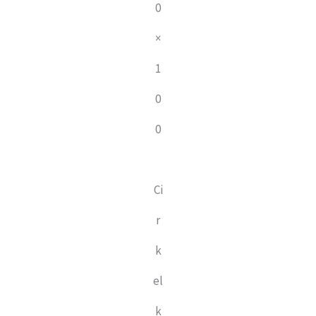
0
×
1
0
0
Ci
r
k
el
k