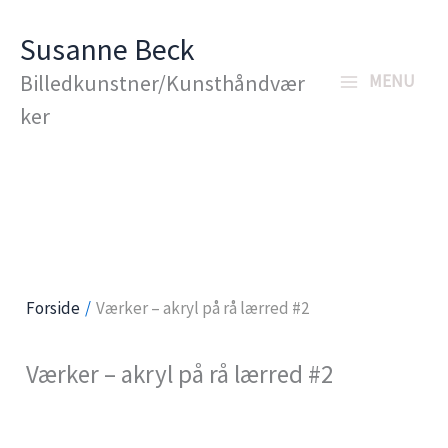
Gå
Susanne Beck
til
Billedkunstner/Kunsthåndvær
MENU
indholdet
ker
Forside
Værker – akryl på rå lærred #2
Værker – akryl på rå lærred #2