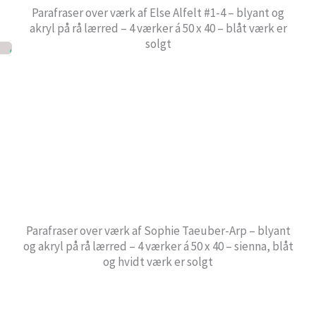
Parafraser over værk af Else Alfelt #1-4 – blyant og
akryl på rå lærred – 4 værker á 50 x 40 – blåt værk er
solgt
Parafraser over værk af Sophie Taeuber-Arp – blyant
og akryl på rå lærred – 4 værker á 50 x 40 – sienna, blåt
og hvidt værk er solgt