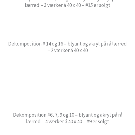
lærred – 3 værker á 40 x 40 – #15 er solgt
Dekomposition # 14 og 16 – blyant og akryl på rå lærred
– 2 værker á 40 x 40
Dekomposition #6, 7, 9 og 10 – blyant og akryl på rå
lærred – 4 værker á 40 x 40 – #9 er solgt