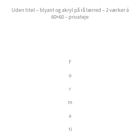
Uden titel – blyant og akryl på rå lærred – 2 værker á
60×60 – privateje
F
o
r
m
a
ti