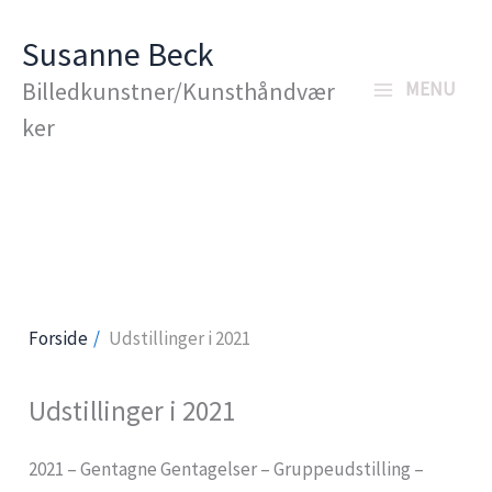
Gå
Susanne Beck
til
Billedkunstner/Kunsthåndvær
MENU
indholdet
ker
Forside
Udstillinger i 2021
Udstillinger i 2021
2021 – Gentagne Gentagelser – Gruppeudstilling –