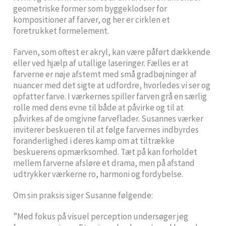
geometriske former som byggeklodser for
kompositioner af farver, og her er cirklen et
foretrukket formelement.
Farven, som oftest er akryl, kan være påført dækkende
eller ved hjælp af utallige laseringer. Fælles er at
farverne er nøje afstemt med små gradbøjninger af
nuancer med det sigte at udfordre, hvorledes vi ser og
opfatter farve. I værkernes spiller farven grå en særlig
rolle med dens evne til både at påvirke og til at
påvirkes af de omgivne farveflader. Susannes værker
inviterer beskueren til at følge farvernes indbyrdes
foranderlighed i deres kamp om at tiltrække
beskuerens opmærksomhed. Tæt på kan forholdet
mellem farverne afsløre et drama, men på afstand
udtrykker værkerne ro, harmoni og fordybelse.
Om sin praksis siger Susanne følgende:
”Med fokus på visuel perception undersøger jeg