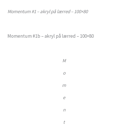
Momentum #1 – akryl på lærred – 100×80
Momentum #1b – akryl på lærred – 100×80
M
o
m
e
n
t