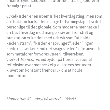
enkelte cykelkædeled – udformet i træ og koloreret
fra valgt palet.
Cykelkæden er en ubemærket hverdagsting, men som
abstraktion har kæden mange betydningslag – fra det
personlige til det globale. Som moderne menneske i
en travl hverdag med mange krav om fremdrift og
præstation er kæden med udtryk som ”at holde
kæden stram”, ”kæden er sprunget”, eller ”ingen
kæde er stærkere end det svageste led” ofte anvendt
som metaforer for vores væren i tilværelsen.
Værket
Momentum
indbyder på flere niveauer til
refleksion over menneskelig eksistens herunder
kravet om konstant fremdrift – om at holde
momentum.
Momentum #2 – akryl på lærred – 100×80