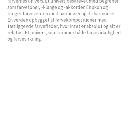
farvernes univers. Et univers beskrevet med begreber
som farvetoner, -klange og -akkorder. En skøn og
broget farveverden med harmonier og disharmonier.
En verden opbygget af farvekompositioner med
tætliggende farveflader, hvor intet er absolut og alt er
relativt. Et univers, som rummer både farvevirkelighed
og farvevirkning.