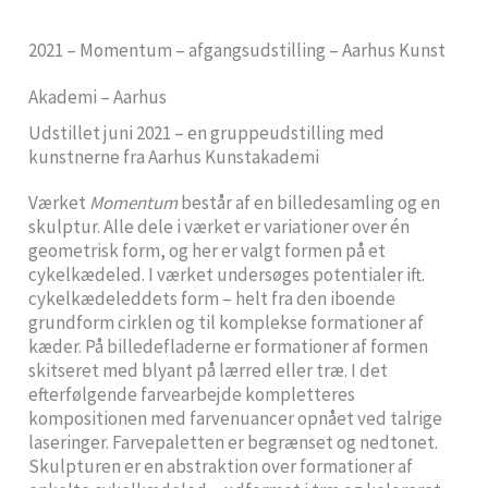
2021 – Momentum – afgangsudstilling – Aarhus Kunst
Akademi – Aarhus
Udstillet juni 2021 – en gruppeudstilling med
kunstnerne fra Aarhus Kunstakademi
Værket
Momentum
består af en billedesamling og en
skulptur. Alle dele i værket er variationer over én
geometrisk form, og her er valgt formen på et
cykelkædeled. I værket undersøges potentialer ift.
cykelkædeleddets form – helt fra den iboende
grundform cirklen og til komplekse formationer af
kæder. På billedefladerne er formationer af formen
skitseret med blyant på lærred eller træ. I det
efterfølgende farvearbejde kompletteres
kompositionen med farvenuancer opnået ved talrige
laseringer. Farvepaletten er begrænset og nedtonet.
Skulpturen er en abstraktion over formationer af