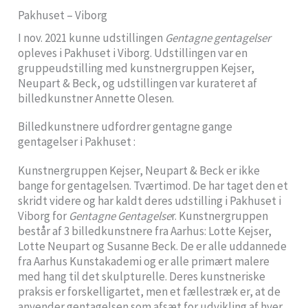
Pakhuset – Viborg
I nov. 2021 kunne udstillingen
Gentagne gentagelser
opleves i Pakhuset i Viborg. Udstillingen var en
gruppeudstilling med kunstnergruppen Kejser,
Neupart & Beck, og udstillingen var kurateret af
billedkunstner Annette Olesen.
Billedkunstnere udfordrer gentagne gange
gentagelser i Pakhuset :
Kunstnergruppen Kejser, Neupart & Beck er ikke
bange for gentagelsen. Tværtimod. De har taget den et
skridt videre og har kaldt deres udstilling i Pakhuset i
Viborg for
Gentagne Gentagelse
r. Kunstnergruppen
består af 3 billedkunstnere fra Aarhus: Lotte Kejser,
Lotte Neupart og Susanne Beck. De er alle uddannede
fra Aarhus Kunstakademi og er alle primært malere
med hang til det skulpturelle. Deres kunstneriske
praksis er forskelligartet, men et fællestræk er, at de
anvender gentagelsen som afsæt for udvikling af hver