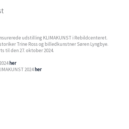
st
ensurerede udstilling KLIMAKUNST i Rebildcenteret.
storiker Trine Ross og billedkunstner Søren Lyngbye.
s til den 27. oktober 2024.
2024
her
 KLIMAKUNST 2024
her