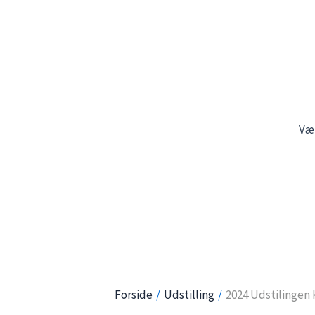
Gå
til
indholdet
Væ
Forside
Udstilling
2024 Udstilingen