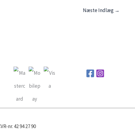
Næste Indlæg
→
R-nr. 42 94 27 90