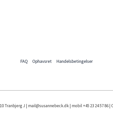
FAQ
Ophavsret
Handelsbetingelser
0 Tranbjerg J | mail@susannebeck.dk | mobil +45 23 24 57 86 | CV