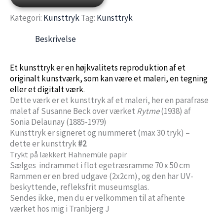
-
Kategori:
Kunsttryk
Tag:
Kunsttryk
parafrasen
Beskrivelse
Rytme
Et kunsttryk er en højkvalitets reproduktion af et
-
originalt kunstværk, som kan være et maleri, en tegning
eller et digitalt værk
.
70x50
Dette værk er et kunsttryk af et maleri, her en parafrase
malet af Susanne Beck over værket
Rytme
(1938) af
cm
Sonia Delaunay (1885-1979)
Kunsttryk er signeret og nummeret (max 30 tryk) –
-
dette er kunsttryk
#2
Trykt på lækkert Hahnemüle papir
Indrammet
Sælges indrammet i flot egetræsramme 70 x 50 cm
Rammen er en bred udgave (2x2cm), og den har UV-
antal
beskyttende, refleksfrit museumsglas.
Sendes ikke, men du er velkommen til at afhente
værket hos mig i Tranbjerg J