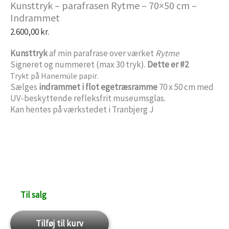
Kunsttryk – parafrasen Rytme – 70×50 cm –
Indrammet
2.600,00
kr.
Kunsttryk
af min parafrase over værket
Rytme
Signeret og nummeret (max 30 tryk).
Dette er #2
Trykt på Hanemüle papir.
Sælges
indrammet i flot egetræsramme
70 x 50 cm med
UV-beskyttende refleksfrit museumsglas.
Kan hentes på værkstedet i Tranbjerg J
Til salg
Kunsttryk
Tilføj til kurv