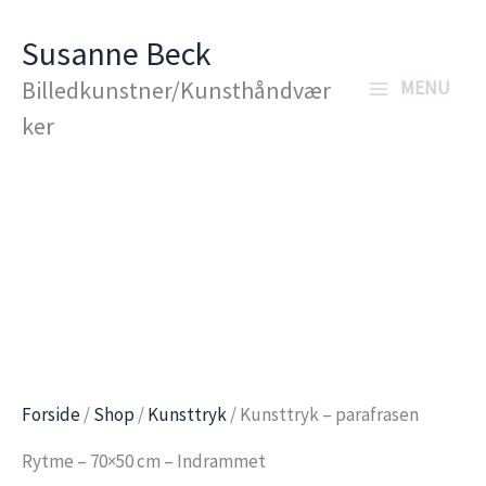
Gå
Susanne Beck
til
Billedkunstner/Kunsthåndvær
MENU
indholdet
ker
Forside
/
Shop
/
Kunsttryk
/ Kunsttryk – parafrasen
Rytme – 70×50 cm – Indrammet