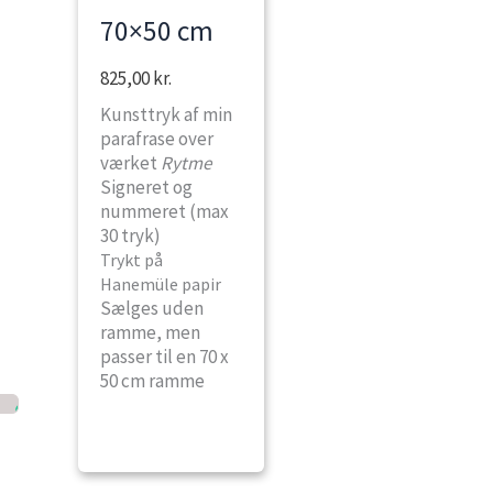
70×50 cm
825,00
kr.
Kunsttryk af min
parafrase over
værket
Rytme
Signeret og
nummeret (max
30 tryk)
Trykt på
Hanemüle papir
Sælges uden
ramme, men
passer til en 70 x
50 cm ramme