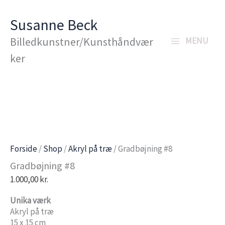
Gå
Susanne Beck
til
Billedkunstner/Kunsthåndvær
MENU
indholdet
ker
Forside
/
Shop
/
Akryl på træ
/ Gradbøjning #8
Gradbøjning #8
1.000,00
kr.
Unika værk
Akryl på træ
15 x 15 cm