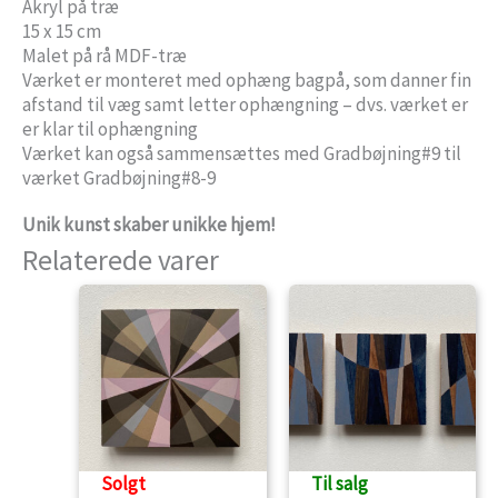
Akryl på træ
15 x 15 cm
Malet på rå MDF-træ
Værket er monteret med ophæng bagpå, som danner fin
afstand til væg samt letter ophængning – dvs. værket er
er klar til ophængning
Værket kan også sammensættes med Gradbøjning#9 til
værket Gradbøjning#8-9
Unik kunst skaber unikke hjem!
Relaterede varer
Solgt
Til salg