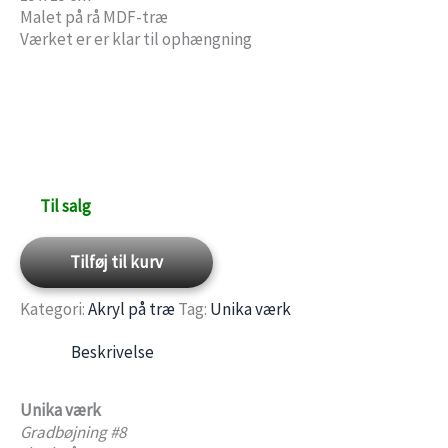
Malet på rå MDF-træ
Værket er er klar til ophængning
Til salg
Gradbøjning
Tilføj til kurv
#8
Kategori:
Akryl på træ
Tag:
Unika værk
antal
Beskrivelse
Unika værk
Gradbøjning #8