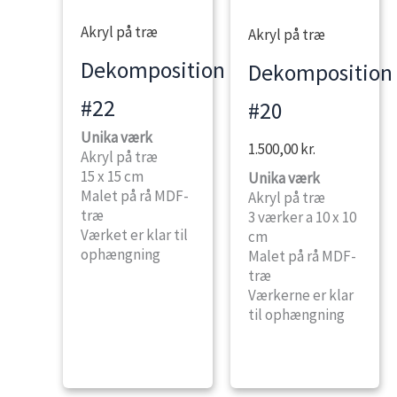
Akryl på træ
Akryl på træ
Dekomposition
Dekomposition
#22
#20
Unika værk
1.500,00
kr.
Akryl på træ
15 x 15 cm
Unika værk
Malet på rå MDF-
Akryl på træ
træ
3 værker a 10 x 10
Værket er klar til
cm
ophængning
Malet på rå MDF-
træ
Værkerne er klar
til ophængning