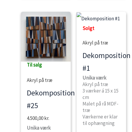
Solgt
Akryl på træ
Dekomposition
Til salg
#1
Unika værk
Akryl på træ
Akryl på træ
3 værker á 15 x 15
Dekomposition
cm
Malet på rå MDF-
#25
træ
Værkerne er klar
4.500,00
kr.
til ophængning
Unika værk