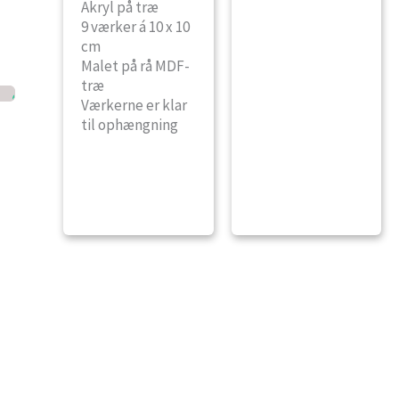
Akryl på træ
9 værker á 10 x 10
cm
Malet på rå MDF-
træ
Værkerne er klar
til ophængning