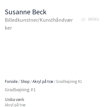
Gå
Susanne Beck
til
Billedkunstner/Kunsthåndvær
MENU
indholdet
ker
Forside
/
Shop
/
Akryl på træ
/ Gradbøjning #1
Gradbøjning #1
Unika værk
Akryl på træ