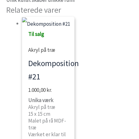
Unik kunst skaber unikke
rum!
Relaterede varer
Til salg
Akryl på træ
Dekomposition
#21
1.000,00
kr.
Unika værk
Akryl på træ
15 x 15 cm
Malet på rå MDF-
træ
Værket er klar til