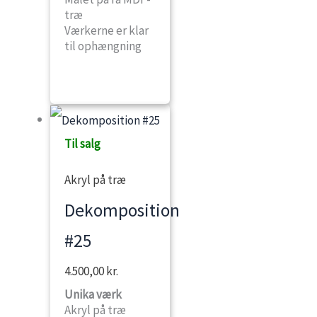
træ
Værkerne er klar
til ophængning
Til salg
Akryl på træ
Dekomposition
#25
4.500,00
kr.
Unika værk
Akryl på træ