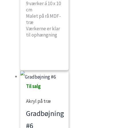
9 værker á 10 x 10
cm
Malet på rå MDF-
træ
Værkerne er klar
til ophængning
Til salg
Akryl på træ
Gradbøjning
#6