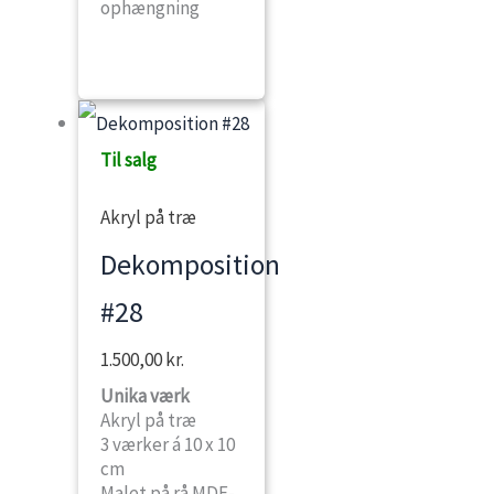
ophængning
Til salg
Akryl på træ
Dekomposition
#28
1.500,00
kr.
Unika værk
Akryl på træ
3 værker á 10 x 10
cm
Malet på rå MDF-