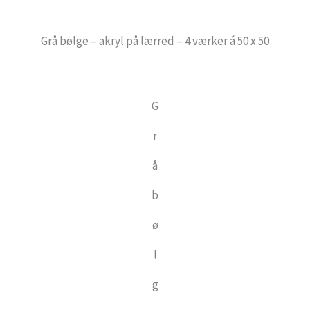
Grå bølge – akryl på lærred – 4 værker á 50 x 50
G
r
å
b
ø
l
g