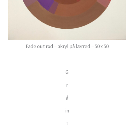
Fade out rød – akryl på lærred – 50 x 50
G
r
å
in
t