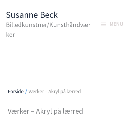
Gå
Susanne Beck
til
Billedkunstner/Kunsthåndvær
MENU
indholdet
ker
Forside
Værker – Akryl på lærred
Værker – Akryl på lærred