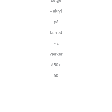
bølge
– akryl
på
lærred
– 2
værker
á 50 x
50