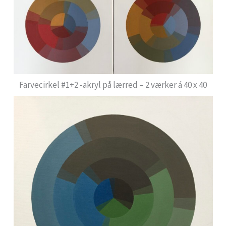
Farvecirkel #1+2 -akryl på lærred – 2 værker á 40 x 40